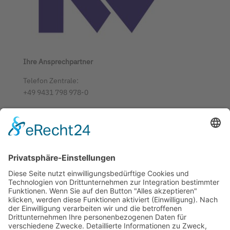
Ihre Ansprechpartner
Telefon Zentrale:
+49 9431 798 978-0
Telefax:
+49 9431 798978-60
E-Mail:
info@ranawerk.de
Metallverarbeitungs GmbH
RANA-WERK