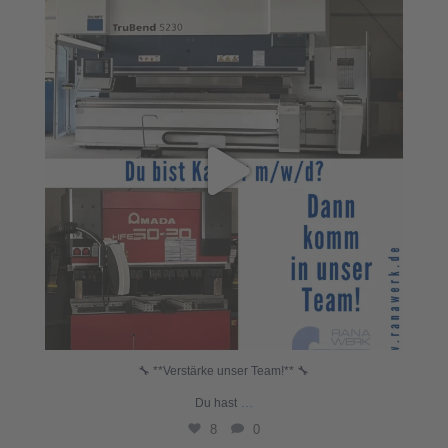
🔧 **Verstärke unser Team!** 🔧
...
Du hast
8
0