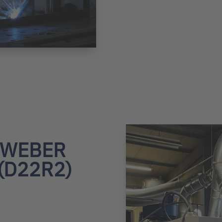
e WEBER
(D22R2)