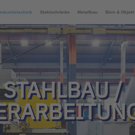
Industrietechnik
Stahlschränke
Metallbau
Büro & Objekt
 STAHLBAU /
ERARBEITUN