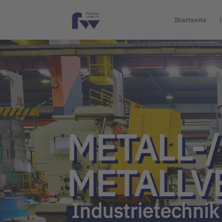
Startseite
METALL-/
METALLV
Industrietechnik